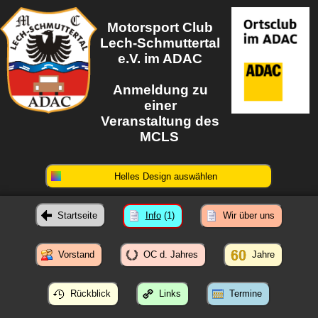
Motorsport Club
Lech-Schmuttertal
e.V. im ADAC
Anmeldung zu
einer
Veranstaltung des
MCLS
Helles Design auswählen
Startseite
Info
(1)
Wir über uns
Vorstand
OC d. Jahres
Jahre
Rückblick
Links
Termine