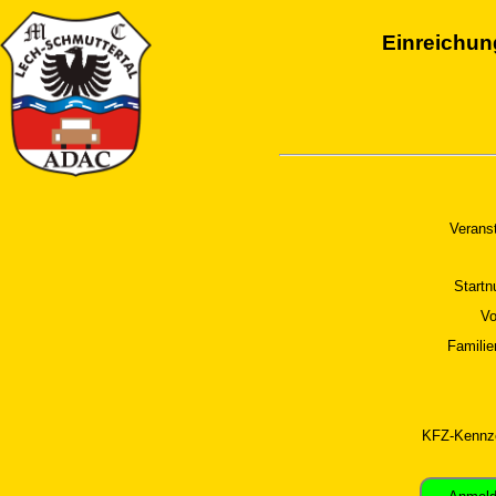
Einreichun
Veranst
Start
V
Famili
KFZ-Kennz