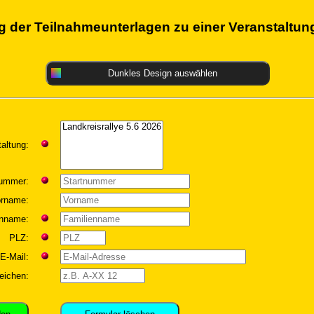
g der Teilnahmeunterlagen zu einer Veranstaltu
Dunkles Design auswählen
altung:
nummer:
orname:
enname:
PLZ:
E-Mail:
eichen: