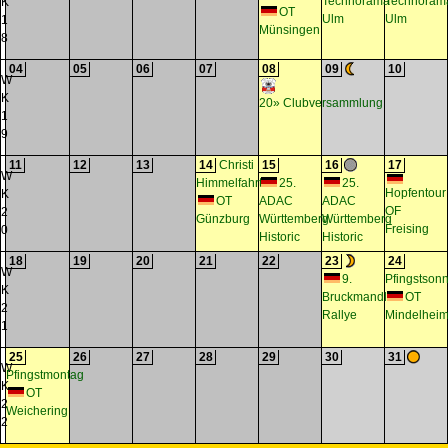
Technorama
Technoram
K
OT
Ulm
Ulm
1
Münsingen
8
04
05
06
07
08
09
10
W
K
20» Clubversammlung
1
9
11
12
13
14
Christi
15
16
17
W
Himmelfahrt
25.
25.
Hopfentour
K
OT
ADAC
ADAC
OF
2
Günzburg
Württemberg
Württemberg
Freising
0
Historic
Historic
18
19
20
21
22
23
24
W
9.
Pfingstson
K
Bruckmandl
OT
2
Rallye
Mindelhei
1
25
26
27
28
29
30
31
W
Pfingstmontag
K
OT
2
Weichering
2