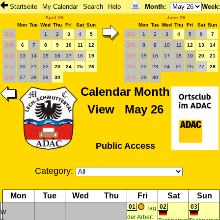
Startseite
My Calendar
Search
Help
Month
:
Week
April 26
June 26
Mon
Tue
Wed
Thu
Fri
Sat
Sun
Mon
Tue
Wed
Thu
Fri
Sat
Sun
(14)
1
2
3
4
5
(23)
1
2
3
4
5
6
7
(15)
6
7
8
9
10
11
12
(24)
8
9
10
11
12
13
14
(16)
13
14
15
16
17
18
19
(25)
15
16
17
18
19
20
21
(17)
20
21
22
23
24
25
26
(26)
22
23
24
25
26
27
28
(18)
27
28
29
30
(27)
29
30
Calendar Month
View May 26
Public Access
Category:
Mon
Tue
Wed
Thu
Fri
Sat
Sun
01
02
03
Tag
W
der Arbeit