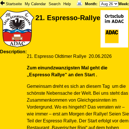
Startseite
My Calendar
Search
Help
Month
:
Week
21. Espresso-Rallye
Description
21. Espresso Oldtimer Rallye 20.06.2026
Zum einundzwanzigsten Mal geht die
„Espresso Rallye“ an den Start .
Gemeinsam dreht es sich an diesem Tag um die
schönste Nebensache der Welt. Bei uns steht das
Zusammenkommen von Gleichgesinnten im
Vordergrund. Wo es hingeht? Das verraten wir –
wie immer – erst am Morgen der Rallye! Seien Sie
Teil der Espresso Rallye. Der Start erfolgt vor dem
Restaurant „Bayerischer Rigi“ auf dem hohen