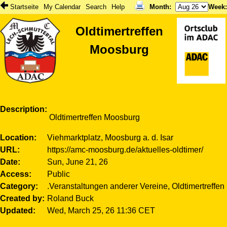
Startseite
My Calendar
Search
Help
Month
:
Week
Oldtimertreffen
Moosburg
Description
Oldtimertreffen Moosburg
Location
Viehmarktplatz, Moosburg a. d. Isar
URL
https://amc-moosburg.de/aktuelles-oldtimer/
Date
Sun, June 21, 26
Access
Public
Category
.Veranstaltungen anderer Vereine, Oldtimertreffen
Created by
Roland Buck
Updated
Wed, March 25, 26 11:36 CET