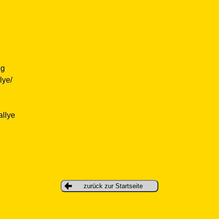
ng
lye/
allye
zurück zur Startseite