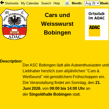
Startseite
My Calendar
Search
Help
Month
:
Week
Cars und
Weisswurst
Bobingen
Description
Der ASC Bobingen lädt alle Autoenthusiasten und
Liebhaber herzlich zum alljährlichen "Cars &
Weißwurst" mit gemütlichem Frühschoppen ein.
Die Veranstaltung findet am Sonntag, den
21.
Juni 2026
, von
09:00 bis 14:00 Uhr
an
der
Singoldhalle Bobingen
statt.