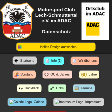
Motorsport Club
Lech-Schmuttertal
e.V. im ADAC
Datenschutz
Helles Design auswählen
Startseite
Info (1)
Wir über uns
Vorstand
OC d. Jahres
Jahre
Rückblick
Links
Termine
Galerie
Impressum