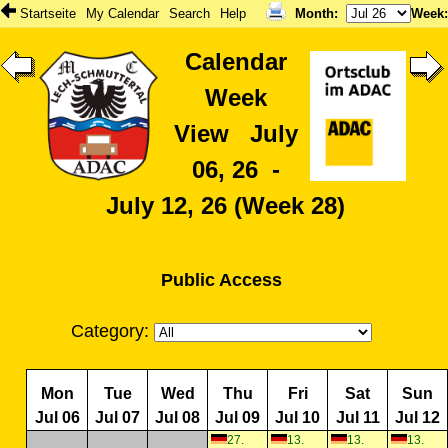
Startseite
My Calendar
Search
Help
Month
:
Week
Calendar
Week
View July
06, 26 -
July 12, 26 (Week 28)
Public Access
Category:
Mon
Tue
Wed
Thu
Fri
Sat
Sun
Jul 06
Jul 07
Jul 08
Jul 09
Jul 10
Jul 11
Jul 12
27.
13.
13.
13.