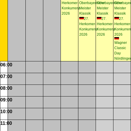
Herkomer-
Oberbayerische
Oberbayerische
Oberbayer
Konkurrenz
Meister
Meister
Meister
2026
Klassik
Klassik
Klassik
27.
27.
27.
Herkomer-
Herkomer-
Herkomer
Konkurrenz
Konkurrenz
Konkurren
2026
2026
2026
Wagner
Classic
Day
Nördlinge
06:00
07:00
08:00
09:00
10:00
11:00