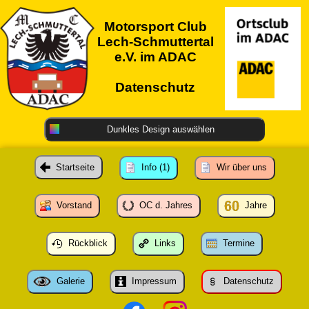
Motorsport Club
Lech-Schmuttertal
e.V. im ADAC
Datenschutz
Dunkles Design auswählen
Startseite
Info (1)
Wir über uns
Vorstand
OC d. Jahres
Jahre
Rückblick
Links
Termine
Galerie
Impressum
Datenschutz